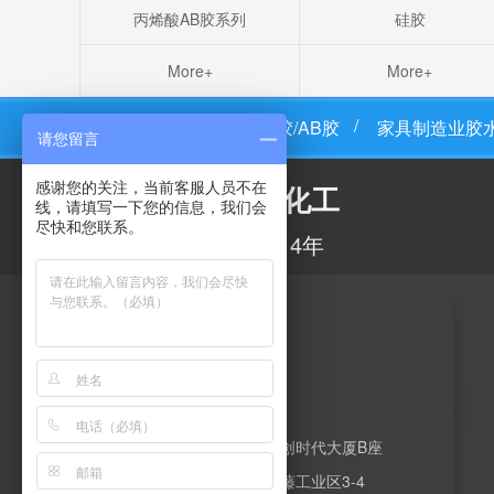
丙烯酸AB胶系列
硅胶
More+
More+
粘必牢首页
环氧树脂胶/AB胶
家具制造业胶
请您留言
感谢您的关注，当前客服人员不在
粘必牢化工
线，请填写一下您的信息，我们会
尽快和您联系。
专注研发生产胶粘剂14年
关于我们
qq号码：1320326753
邮箱：h-q-s@foxmail.com
办公：佛山市顺德区乐从镇电创时代大厦B座
工厂：佛山市顺德区乐从镇水藤工业区3-4