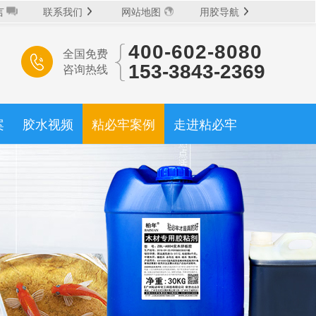
言
联系我们
网站地图
用胶导航
400-602-8080
全国免费
水系列
丙烯酸AB胶系列
木工胶系列
热熔胶系列
咨询热线
153-3843-2369
胶体系
有机硅系列
UV胶系列
厌氧胶系列
案
胶水视频
粘必牢案例
走进粘必牢
微信扫码 立即拿样
泥
石材
珠宝
化纤
电子
油漆
地毯
皮革
400-602-8080
:
大件浇筑胶
特种涂层胶
阻燃胶
防水胶
胶
螺纹紧固胶
饰面贴合胶
透明结构胶
免费拿样
我要定制
浸润过胶
填充补强胶
处理剂
胶
滚涂过胶
刷涂上胶
机器点胶
淋沐上胶