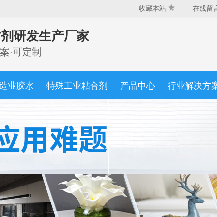
收藏本站
在线留
粘剂研发生产厂家
产品分类
环氧结构胶系列
高透明水品胶系列
耐高温胶
案·可定制
水性复合胶系列
油性喷胶/万能胶系列
快干
修补剂系列
密封胶系列
造业胶水
特殊工业粘合剂
产品中心
行业解决方
粘接材质
木工
金属
塑料
硅胶
玻璃
陶瓷
水
海绵
布料
碳纤维
亚克力
橡胶
免费咨询热线
功能分类
粘接胶
结构胶
耐高温胶
灌封胶
复合胶
特种胶
压敏胶
电气绝缘胶
导电导热导磁
业务咨询
工业特种修补胶
热熔粘合胶
注塑成型胶
施胶工艺
AB胶双组份混合
单组份施工
喷胶
双面涂