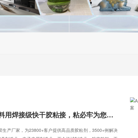
浸润上胶
人工上胶
真空注胶
高压注胶
固化时间
非固化
2-60秒
1-5分钟
5-15分钟
30-
24-48小时
其他时间
固化方式
常温空气固化型
常温湿气固化型
常温紫外线
低温施工型
水下能固化型
厌氧固化型
压
ABS塑料用焊接级快干胶粘接，粘必牢为您提供解决方案
生产厂家，为23800+客户提供高品质胶粘剂，3500+例解决