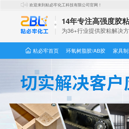
欢迎来到粘必牢化工科技有限公司官网！
14年专注高强度胶
为36+行业提供胶粘解决方
粘必牢首页
环氧树脂胶/AB胶
家具制