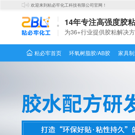
欢迎来到粘必牢化工科技有限公司官网！
14年专注高强度胶
为36+行业提供胶粘解决方
粘必牢首页
环氧树脂胶/AB胶
家具制