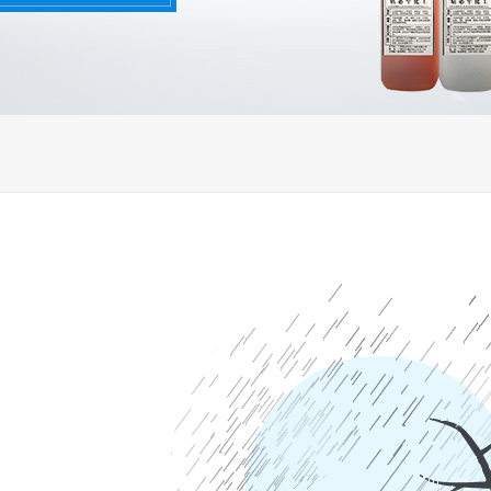
浸润上胶
人工上胶
真空注胶
高压注胶
固化时间
非固化
2-60秒
1-5分钟
5-15分钟
30-
24-48小时
其他时间
固化方式
常温空气固化型
常温湿气固化型
常温紫外线
低温施工型
水下能固化型
厌氧固化型
压