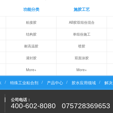
功能分类
施胶工艺
粘接胶
AB胶双组份混合
结构胶
单组份施工
耐高温胶
喷胶
灌封胶
双面涂胶
More+
More+
水
特殊工业粘合剂
产品中心
胶水应用领域
解决
公司电话：
400-602-8080 075728369653