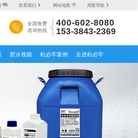
言
联系我们
网站地图
用胶导航
400-602-8080
全国免费
水系列
丙烯酸AB胶系列
木工胶系列
热熔胶系列
咨询热线
153-3843-2369
胶体系
有机硅系列
UV胶系列
厌氧胶系列
案
胶水视频
粘必牢案例
走进粘必牢
微信扫码 立即拿样
泥
石材
珠宝
化纤
电子
油漆
地毯
皮革
400-602-8080
:
大件浇筑胶
特种涂层胶
阻燃胶
防水胶
胶
螺纹紧固胶
饰面贴合胶
透明结构胶
免费拿样
我要定制
浸润过胶
填充补强胶
处理剂
胶
滚涂过胶
刷涂上胶
机器点胶
淋沐上胶