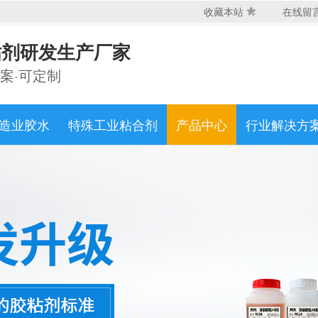
收藏本站
在线留
粘剂研发生产厂家
产品分类
环氧结构胶系列
高透明水品胶系列
耐高温胶
案·可定制
水性复合胶系列
油性喷胶/万能胶系列
快干
修补剂系列
密封胶系列
造业胶水
特殊工业粘合剂
产品中心
行业解决方
粘接材质
木工
金属
塑料
硅胶
玻璃
陶瓷
水
海绵
布料
碳纤维
亚克力
橡胶
免费咨询热线
功能分类
粘接胶
结构胶
耐高温胶
灌封胶
复合胶
特种胶
压敏胶
电气绝缘胶
导电导热导磁
业务咨询
工业特种修补胶
热熔粘合胶
注塑成型胶
施胶工艺
AB胶双组份混合
单组份施工
喷胶
双面涂