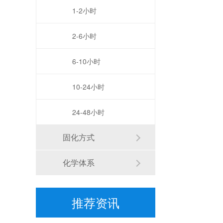
1-2小时
2-6小时
6-10小时
一起来看看粘必牢电子密封胶的使用注意事项
10-24小时
24-48小时
磁铁粘亚克力用金属胶水，粘必牢为您在线解疑
固化方式
化学体系
推荐资讯
环氧树脂ab胶，粘必牢为客户提供灌封电路板的技术支持