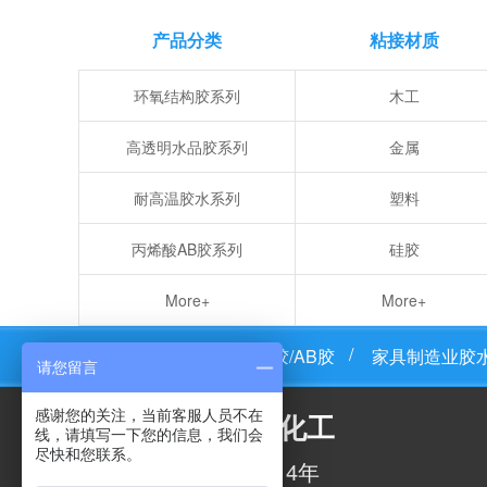
产品分类
粘接材质
粘必牢焊接级快干胶解决塑料与金属粘接问题
环氧结构胶系列
木工
高透明水品胶系列
金属
耐高温胶水系列
塑料
丙烯酸AB胶系列
硅胶
AB胶的作用是什么？能不能应用到电器灌封？我们一起看看！
More+
More+
粘必牢首页
环氧树脂胶/AB胶
家具制造业胶
请您留言
感谢您的关注，当前客服人员不在
粘必牢化工
线，请填写一下您的信息，我们会
尽快和您联系。
专注研发生产胶粘剂14年