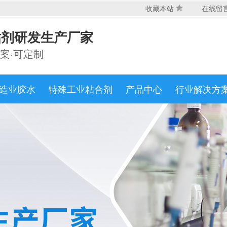
收藏本站
在线留
粘剂研发生产厂家
产品分类
环氧结构胶系列
高透明水品胶系列
耐高温胶
案·可定制
水性复合胶系列
油性喷胶/万能胶系列
快干
修补剂系列
密封胶系列
造业胶水
特殊工业粘合剂
产品中心
行业解决方
粘接材质
木工
金属
塑料
硅胶
玻璃
陶瓷
水
海绵
布料
碳纤维
亚克力
橡胶
免费咨询热线
功能分类
粘接胶
结构胶
耐高温胶
灌封胶
复合胶
特种胶
压敏胶
电气绝缘胶
导电导热导磁
业务咨询
工业特种修补胶
热熔粘合胶
注塑成型胶
施胶工艺
AB胶双组份混合
单组份施工
喷胶
双面涂