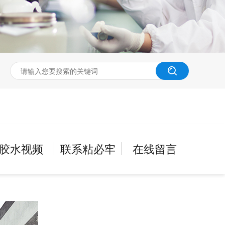
60分钟
1-2小时
2-6小时
6-10小时
10-24小时
固化型
常温AB化学固化型
中温固化型
高温固化型
力秒干型
无氧环境可固化型
胶水视频
联系粘必牢
在线留言