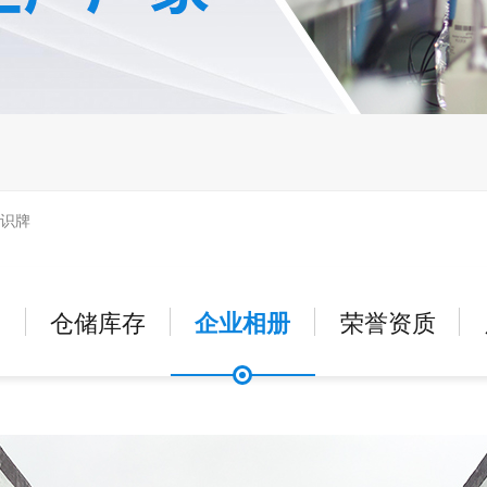
浸润上胶
人工上胶
真空注胶
高压注胶
固化时间
非固化
2-60秒
1-5分钟
5-15分钟
30-
24-48小时
其他时间
固化方式
常温空气固化型
常温湿气固化型
常温紫外线
标识牌
低温施工型
水下能固化型
厌氧固化型
压
备
仓储库存
企业相册
荣誉资质