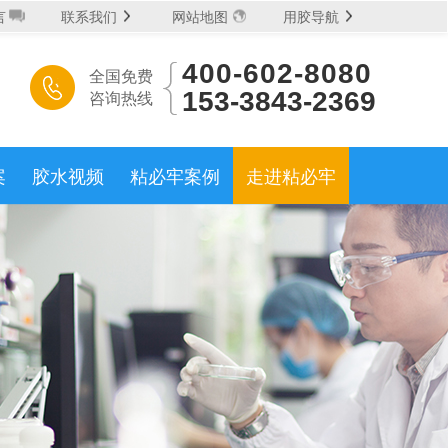
言
联系我们
网站地图
用胶导航
400-602-8080
全国免费
水系列
丙烯酸AB胶系列
木工胶系列
热熔胶系列
咨询热线
153-3843-2369
胶体系
有机硅系列
UV胶系列
厌氧胶系列
案
胶水视频
粘必牢案例
走进粘必牢
微信扫码 立即拿样
泥
石材
珠宝
化纤
电子
油漆
地毯
皮革
400-602-8080
:
大件浇筑胶
特种涂层胶
阻燃胶
防水胶
胶
螺纹紧固胶
饰面贴合胶
透明结构胶
免费拿样
我要定制
浸润过胶
填充补强胶
处理剂
胶
滚涂过胶
刷涂上胶
机器点胶
淋沐上胶