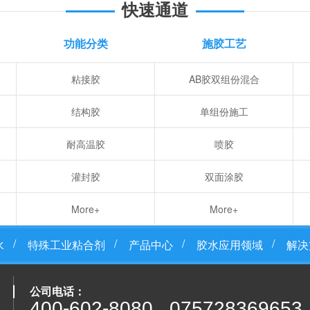
快速通道
功能分类
施胶工艺
粘接胶
AB胶双组份混合
结构胶
单组份施工
耐高温胶
喷胶
灌封胶
双面涂胶
More+
More+
水
特殊工业粘合剂
产品中心
胶水应用领域
解决
公司电话：
400-602-8080 075728369653