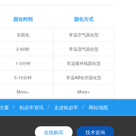
固化时间
固化方式
非固化
常温空气固化型
2-60秒
常温湿气固化型
1-5分钟
常温紫外线固化型
5-15分钟
常温AB化学固化型
More+
More+
方案
粘必牢资讯
走进粘必牢
网站地图
在线购买
技术咨询