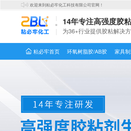
欢迎来到粘必牢化工科技有限公司官网！
14年专注高强度胶
为36+行业提供胶粘解决方
粘必牢首页
环氧树脂胶/AB胶
家具制