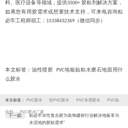
料、医疗设备等领域，提供
胶粘剂解决方案，
3500+
如果您有用胶需求或想要技术支持，可来电咨询粘
必牢工程师胡工：
（微信同步）
15338432369
本文标签：油性喷胶
地板贴粘水磨石地面用什
PVC
么胶水
本文标签：
PVC胶水
软PVC胶水
PVC专用胶水
PVC粘
合剂
PVC胶水厂家
下一篇:
粘必牢水性复合胶为装饰建材行业解决地板革与
水泥地的胶粘需求"