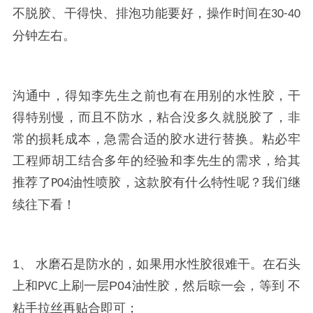
不脱胶、干得快、
排泡功能要好，操作时间在
30-
40
分钟左右。
沟通中，得知李先生之前也有在用别的水性胶，干
得特别慢，而且不防水，粘合没多久就脱胶了，非
常的损耗成本，急需合适的胶水进行替换。粘必牢
工程师胡工结合多年的经验和李先生的需求，给其
推荐了
油性喷胶，这款胶有什么特性呢？我们继
P04
续往下看！
1、
水磨石是防水的，如果用水性胶很难干。在
石头
上
和
上
刷一层
P04
油性胶，然后晾一会，
等到
不
PVC
粘手拉丝
再
贴合
即可；