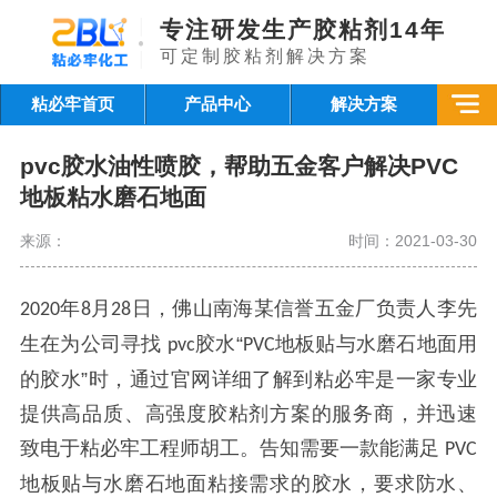
专注研发生产胶粘剂14年
可定制胶粘剂解决方案
粘必牢首页
产品中心
解决方案
pvc胶水油性喷胶，帮助五金客户解决PVC
地板粘水磨石地面
来源：
时间：2021-03-30
年
月
日，佛山南海某信誉五金厂负责人李先
20
20
8
2
8
生在为公司寻找
胶水
“
地板贴与水磨石地面用
pvc
PVC
的胶水
”时，通过官网详细了解到粘必牢是一家专业
提供高品质、高强度胶粘剂方案的服务商，并迅速
致电于粘必牢工程师胡工。告知需要一款能满足
PVC
地板贴与水磨石地面粘接需求的胶水，要求防水、