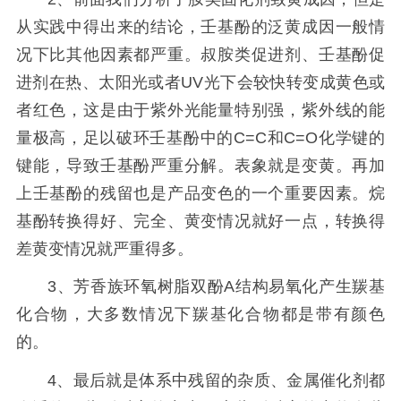
从实践中得出来的结论，壬基酚的泛黄成因一般情
况下比其他因素都严重。叔胺类促进剂、壬基酚促
进剂在热、太阳光或者UV光下会较快转变成黄色或
者红色，这是由于紫外光能量特别强，紫外线的能
量极高，足以破环壬基酚中的C=C和C=O化学键的
键能，导致壬基酚严重分解。表象就是变黄。再加
上壬基酚的残留也是产品变色的一个重要因素。烷
基酚转换得好、完全、黄变情况就好一点，转换得
差黄变情况就严重得多。
3、芳香族环氧树脂双酚A结构易氧化产生羰基
化合物，大多数情况下羰基化合物都是带有颜色
的。
4、最后就是体系中残留的杂质、金属催化剂都