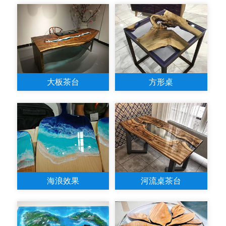
大板茶台
方形桌
海浪效果
河流桌茶台