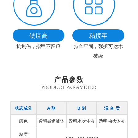
硬度高
粘接牢
抗划伤，指甲不留痕
持久牢固，强拆可达木
破级
产品参数
PRODUCT PARAMETER
状态成分
A 剂
B 剂
混 合 后
颜色
透明微稠液体
透明水状体液
透明油状体液
粘度