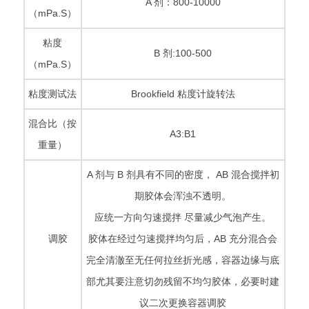
A 剂：800-10000
（mPa.S）
粘度
B 剂:100-500
（mPa.S）
粘度测试法
Brookfield 粘度计旋转法
混合比（按
A3:B1
重量）
A 剂与 B 剂具有不同的密度， AB 混合搅拌初
期胶体会浑浊不透明。
应统一方向匀速搅拌 尽量减少气泡产生。
调胶
胶体在经过匀速搅拌均匀后，AB 充分混合会
完全清澈至无任何拉丝折光感，容器边缘与底
部尤其要注意切勿残留不均匀胶体，必要时建
议二次更换容器调胶